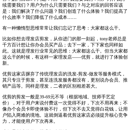
续需要我们？用户为什么只需要我们？与之对应的回答应该
是：我们解决了什么问题？我们创造了什么体验？我们提高了
什么效率？我们降低了什么成本……
有一种懒惰型思维常常让我们忘记了思考：大家都这么干。
比如你想去理发店剪发，从你进门的那一刻起，tony老师总是
千方百计想让你办会员买产品；去下一家，下下家也同样如
此。这就是理发行业常见的思维：大家都这么干。但当大家都
这么干的时候，有这样一家理发店——优剪，就进行了体验创
新。
优剪这家店摒弃了传统理发店的洗发-剪发-做发等服务模式，
其只专注于剪发，甚至连洗发服务都没有，更别说办会员、推
销产品等。同样是理发，二者的区别相差甚大。
优剪的剪发一般是39-69元不等（根据地域、技师手艺定
价），对于用户来说付费这一次觉得不好，下次不用再来；不
像办个会员卡即使体验不行，但下次不去又觉得白花钱，让用
户陷入两难的境地。这就倒逼着优剪这家店必须提升核心竞争
力，才能使用户下次再来。