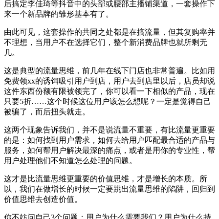
后搞定李佳琦等抖音中的头部或腰部主播铺渠道，一套操作下
来一个新品牌的雏形基本有了。
由此可见，这套操作的共同之处都是在搞流量，但其复购率并
不理想，当用户不在选择它们，整个新消费品牌也就所剩无
几。
这是典型的流量思维，前几年在线下门店也非常普遍。比如用
免费领xx的诱饵吸引用户到店，用户去到店里以后，店员却说
这件东西份额有限被领完了，你可以看一下相似的产品，现在
只要5折……这个时候这位用户该怎么想呢？一定是觉得自己
被骗了，而后扭头就走。
这两个现象告诉我们，并不是说流量不重要，有比流量更重要
的是：如何找到用户需求，如何去给用户匹配最合适的产品与
服务，如何帮用户解决最深的痛点，或者是用你的专业性，帮
用户处理他们不知道怎么处理的问题。
这才是比流量思维更重要的价值思维，才是增长的本质。所
以，我们在做增长的时候一定要跳出流量思维的陷阱，回归到
价值思维去创造价值。
你不妨问自己3个问题：用户为什么需要我们？用户为什么持